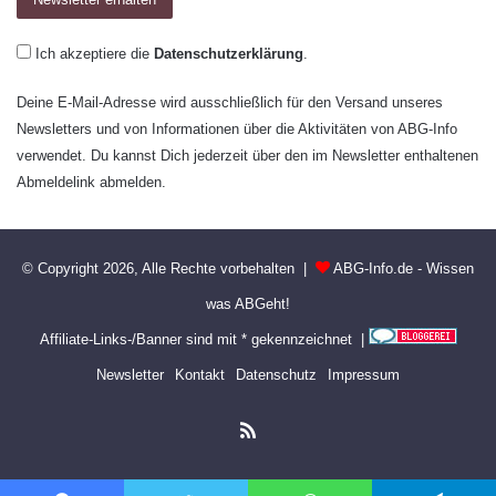
Ich akzeptiere die
Datenschutzerklärung
.
Deine E-Mail-Adresse wird ausschließlich für den Versand unseres
Newsletters und von Informationen über die Aktivitäten von ABG-Info
verwendet. Du kannst Dich jederzeit über den im Newsletter enthaltenen
Abmeldelink abmelden.
© Copyright 2026, Alle Rechte vorbehalten |
ABG-Info.de - Wissen
was ABGeht!
Affiliate-Links-/Banner sind mit * gekennzeichnet |
Newsletter
Kontakt
Datenschutz
Impressum
RSS