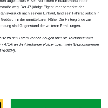
hert abgestelltes E-Bike vor einem Einkaufsmarkt in der
rstraße weg. Der 47-jährige Eigentümer bemerkte den
tahlsversuch nach seinem Einkauf, fand sein Fahrrad jedoch in
 Gebüsch in der unmittelbaren Nähe. Die Hintergründe zur
endung sind Gegenstand der weiteren Ermittlungen.
eise zu den Tätern können Zeugen über die Telefonnummer
 / 471-0 an die Altenburger Polizei übermitteln (Bezugsnummer
176/2024).