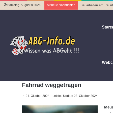
Samstag, August 8 2026
Aktuelle Nachrichten
Bauarbeiten am Pauritz
Starts
Webc
Startseite
|
Polizeiberichte
|
Fahrrad weggetragen
Fahrrad weggetragen
24. Oktober 2024
Letztes Update 23. Oktober 2024
Meus