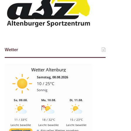
Wetter
Wetter Altenburg
Samstag, 08.08.2026
10 / 25°C
Sonnig
So, 09.08.
Mo, 10.08.
Di, 11.08.
11 / 33°C
18 / 32°C
15 / 23°C
Leicht bewölkt
Leicht bewölkt
Leicht bewölkt
Aktuelles Wetter ansehen