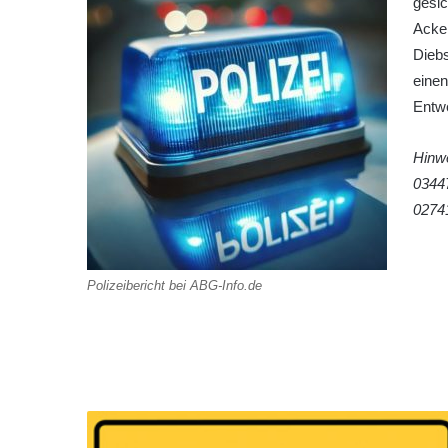
gesic
Acke
Diebs
einen
Entw
Hinw
03447
0274
Polizeibericht bei ABG-Info.de