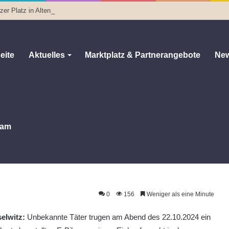
er Platz in Altenburg starten
eite
Aktuelles
Marktplatz & Partnerangebote
New
am
0
156
Weniger als eine Minute
elwitz:
Unbekannte Täter trugen am Abend des 22.10.2024 ein