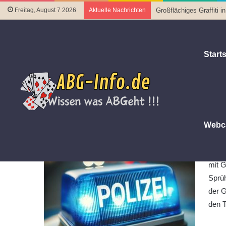
Freitag, August 7 2026
Aktuelle Nachrichten
Großflächiges Graffiti 
Starts
Startseite
|
Polizeiberichte
|
Graffiti an Gymnasium
Graffiti an Gymnasium
20. Oktober 2024
Letztes Update 19. Oktober 2024
Webc
Alte
12:00
mit G
Sprüh
der G
den T