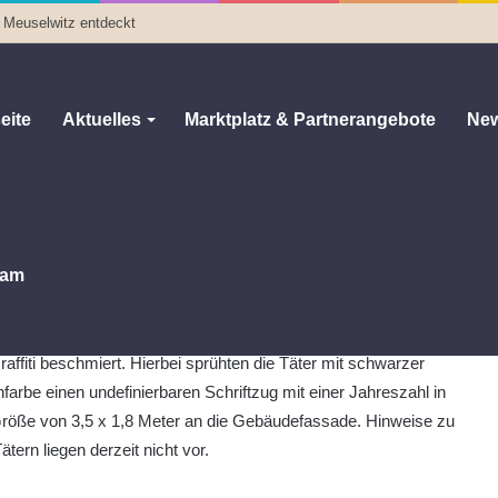
in Meuselwitz entdeckt
eite
Aktuelles
Marktplatz & Partnerangebote
New
0
59
Weniger als eine Minute
am
nburg:
Unbekannte Täter haben in der Zeit vom 11.10.2024,
 Uhr bis 16.10.2024, 14:30 Uhr eine Schule in der Geraer Straße
raffiti beschmiert. Hierbei sprühten die Täter mit schwarzer
farbe einen undefinierbaren Schriftzug mit einer Jahreszahl in
röße von 3,5 x 1,8 Meter an die Gebäudefassade. Hinweise zu
ätern liegen derzeit nicht vor.