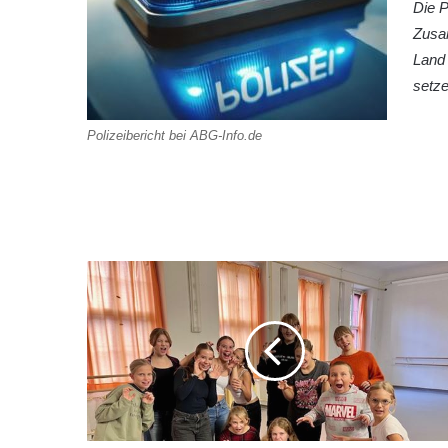
Die P
Zusa
Land
setze
Polizeibericht bei ABG-Info.de