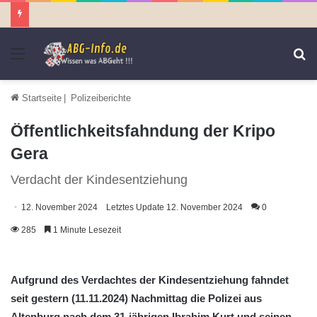
Menü
S
n
Startseite
|
Polizeiberichte
Öffentlichkeitsfahndung der Kripo
Gera
Verdacht der Kindesentziehung
12. November 2024
Letztes Update 12. November 2024
0
285
1 Minute Lesezeit
Aufgrund des Verdachtes der Kindesentziehung fahndet
seit gestern (11.11.2024) Nachmittag die Polizei aus
Altenburg nach dem 31-jährigen Ibrahim Kurt und seinen