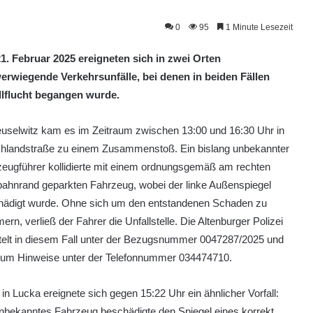
0
95
1 Minute Lesezeit
1. Februar 2025 ereigneten sich in zwei Orten
erwiegende Verkehrsunfälle, bei denen in beiden Fällen
llflucht begangen wurde.
uselwitz kam es im Zeitraum zwischen 13:00 und 16:30 Uhr in
Uhlandstraße zu einem Zusammenstoß. Ein bislang unbekannter
eugführer kollidierte mit einem ordnungsgemäß am rechten
ahnrand geparkten Fahrzeug, wobei der linke Außenspiegel
hädigt wurde. Ohne sich um den entstandenen Schaden zu
rn, verließ der Fahrer die Unfallstelle. Die Altenburger Polizei
telt in diesem Fall unter der Bezugsnummer 0047287/2025 und
t um Hinweise unter der Telefonnummer 034474710.
in Lucka ereignete sich gegen 15:22 Uhr ein ähnlicher Vorfall:
nbekanntes Fahrzeug beschädigte den Spiegel eines korrekt