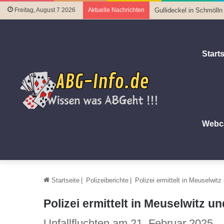
Freitag, August 7 2026
Aktuelle Nachrichten
Gullideckel in Schmölln
Starts
Webc
Startseite
|
Polizeiberichte
|
Polizei ermittelt in Meuselwit
Polizei ermittelt in Meuselwitz u
Unfallfluchten am 21. Februar 2025