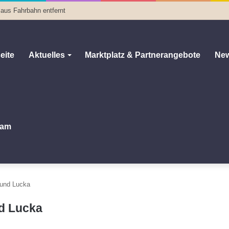
 aus Fahrbahn entfernt
eite
Aktuelles
Marktplatz & Partnerangebote
New
am
z und Lucka
nd Lucka