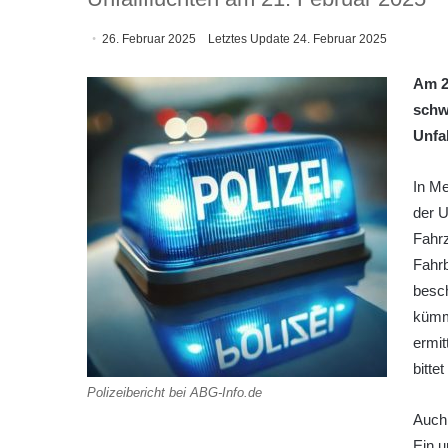
26. Februar 2025
Letztes Update 24. Februar 2025
Am 2
schw
Unfa
In Me
der 
Fahrz
Fahrb
besc
kümme
ermit
bitte
Polizeibericht bei ABG-Info.de
Auch 
Ein u