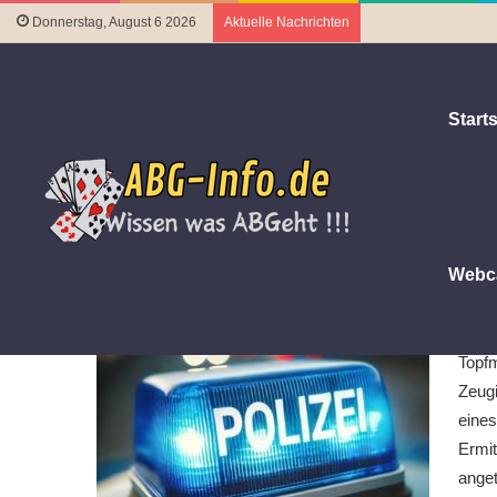
Donnerstag, August 6 2026
Aktuelle Nachrichten
Starts
Startseite
|
Polizeiberichte
|
Sachbeschädigung an einem
Sachbeschädigung an einem P
12. August 2024
Letztes Update 22. August 2024
Webc
Alte
ereig
Topf
Zeugi
eine
Ermit
anget