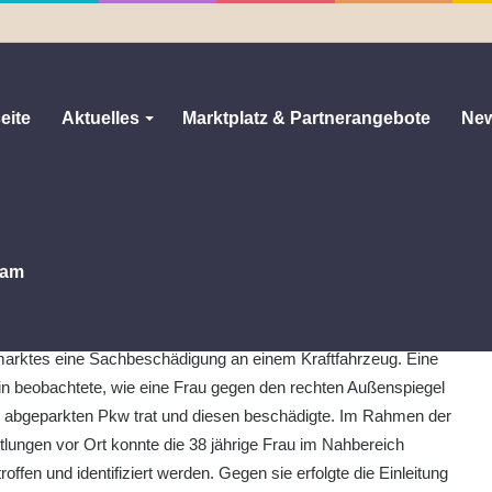
eite
Aktuelles
Marktplatz & Partnerangebote
New
 PKW
KW
0
599
Weniger als eine Minute
am
nburg:
Am Samstag, dem 10.08.2024, gegen 09:05 Uhr,
nete sich in der Altenburger Innenstadt im Bereich des
marktes eine Sachbeschädigung an einem Kraftfahrzeug. Eine
n beobachtete, wie eine Frau gegen den rechten Außenspiegel
s abgeparkten Pkw trat und diesen beschädigte. Im Rahmen der
tlungen vor Ort konnte die 38 jährige Frau im Nahbereich
roffen und identifiziert werden. Gegen sie erfolgte die Einleitung