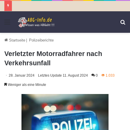
Menü
S
n
Startseite
|
Polizeiberichte
Verletzter Motorradfahrer nach
Verkehrsunfall
28. Januar 2024
Letztes Update 11. August 2024
0
1.033
Weniger als eine Minute