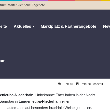
trum startet vier neue Angebote
eite
Aktuelles
Marktplatz & Partnerangebote
New
am
r aus dem Boden gerissen
us dem Boden gerissen
0
84
1 Minute Lesezeit
enleuba-Niederhain.
Unbekannte Täter haben in der Nacht
Samstag in
Langenleuba-Niederhain
einen
ettenautomaten auf besonders brachiale Weise gestohlen.