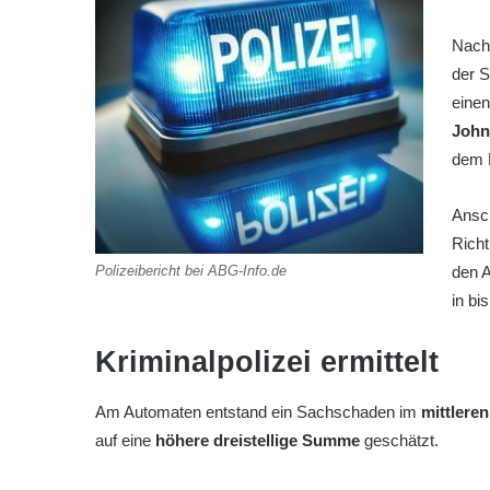
Nach 
der 
einen
John
dem 
Ansch
Rich
Polizeibericht bei ABG-Info.de
den 
in bi
Kriminalpolizei ermittelt
Am Automaten entstand ein Sachschaden im
mittleren
auf eine
höhere dreistellige Summe
geschätzt.