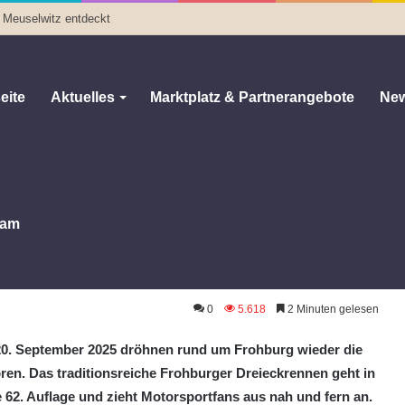
in Meuselwitz entdeckt
eite
Aktuelles
Marktplatz & Partnerangebote
New
am
: Motorsport-Highlight mit IRRC-Finale
otorsport-Highlight mit IRRC-Finale
0
5.618
2 Minuten gelesen
0. September 2025 dröhnen rund um Frohburg wieder die
ren. Das traditionsreiche Frohburger Dreieckrennen geht in
e 62. Auflage und zieht Motorsportfans aus nah und fern an.