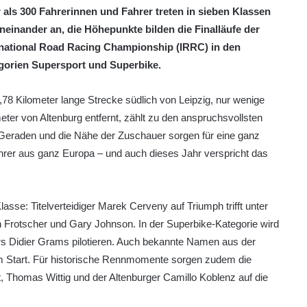
 als 300 Fahrerinnen und Fahrer treten in sieben Klassen
neinander an, die Höhepunkte bilden die Finalläufe der
rnational Road Racing Championship (IRRC) in den
gorien Supersport und Superbike.
,78 Kilometer lange Strecke südlich von Leipzig, nur wenige
eter von Altenburg entfernt, zählt zu den anspruchsvollsten
Geraden und die Nähe der Zuschauer sorgen für eine ganz
rer aus ganz Europa – und auch dieses Jahr verspricht das
se: Titelverteidiger Marek Cerveny auf Triumph trifft unter
 Frotscher und Gary Johnson. In der Superbike-Kategorie wird
 Didier Grams pilotieren. Auch bekannte Namen aus der
 Start. Für historische Rennmomente sorgen zudem die
, Thomas Wittig und der Altenburger Camillo Koblenz auf die