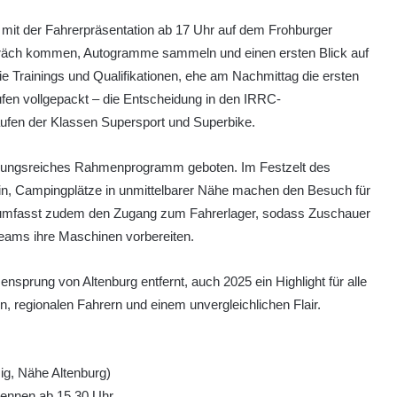
g mit der Fahrerpräsentation ab 17 Uhr auf dem Frohburger
spräch kommen, Autogramme sammeln und einen ersten Blick auf
e Trainings und Qualifikationen, ehe am Nachmittag die ersten
ufen vollgepackt – die Entscheidung in den IRRC-
äufen der Klassen Supersport und Superbike.
lungsreiches Rahmenprogramm geboten. Im Festzelt des
nein, Campingplätze in unmittelbarer Nähe machen den Besuch für
itt umfasst zudem den Zugang zum Fahrerlager, sodass Zuschauer
eams ihre Maschinen vorbereiten.
nsprung von Altenburg entfernt, auch 2025 ein Highlight für alle
 regionalen Fahrern und einem unvergleichlichen Flair.
ig, Nähe Altenburg)
 Rennen ab 15.30 Uhr