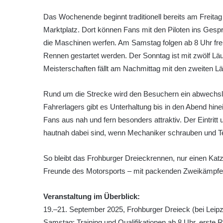
Das Wochenende beginnt traditionell bereits am Freita
Marktplatz. Dort können Fans mit den Piloten ins Ge
die Maschinen werfen. Am Samstag folgen ab 8 Uhr frei
Rennen gestartet werden. Der Sonntag ist mit zwölf Lä
Meisterschaften fällt am Nachmittag mit den zweiten L
Rund um die Strecke wird den Besuchern ein abwechs
Fahrerlagers gibt es Unterhaltung bis in den Abend hi
Fans aus nah und fern besonders attraktiv. Der Eintr
hautnah dabei sind, wenn Mechaniker schrauben und T
So bleibt das Frohburger Dreieckrennen, nur einen Katze
Freunde des Motorsports – mit packenden Zweikämpfen,
Veranstaltung im Überblick:
19.–21. September 2025, Frohburger Dreieck (bei Leipz
Samstag: Training und Qualifikationen ab 8 Uhr, erste