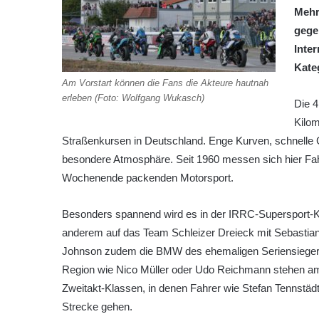
Mehr
gege
Inte
Kate
Am Vorstart können die Fans die Akteure hautnah
erleben (Foto: Wolfgang Wukasch)
Die 4
Kilom
Straßenkursen in Deutschland. Enge Kurven, schnelle 
besondere Atmosphäre. Seit 1960 messen sich hier Fah
Wochenende packenden Motorsport.
Besonders spannend wird es in der IRRC-Supersport-Klas
anderem auf das Team Schleizer Dreieck mit Sebastian
Johnson zudem die BMW des ehemaligen Seriensiegers
Region wie Nico Müller oder Udo Reichmann stehen am
Zweitakt-Klassen, in denen Fahrer wie Stefan Tennstädt
Strecke gehen.