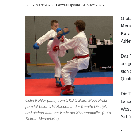
15. März 2026
Letztes Update 14. März 2026
Große
Meus
Kara
Athle
Das 
ausg
sich 
Quali
Die T
Colin Köhler (blau) vom SKD Sakura Meuselwitz
Land
punktet beim U16-Randori in der Kumite-Disziplin
Westt
und sichert sich am Ende die Silbermedaille. (Foto:
Schüt
Sakura Meuselwitz)