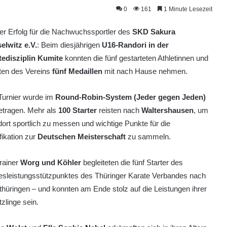
0
161
1 Minute Lesezeit
r Erfolg für die Nachwuchssportler des
SKD Sakura
elwitz e.V.
: Beim diesjährigen
U16-Randori in der
tedisziplin Kumite
konnten die fünf gestarteten Athletinnen und
ten des Vereins
fünf Medaillen
mit nach Hause nehmen.
Turnier wurde im
Round-Robin-System (Jeder gegen Jeden)
etragen. Mehr als
100 Starter
reisten nach
Waltershausen
, um
dort sportlich zu messen und wichtige Punkte für die
fikation zur
Deutschen Meisterschaft
zu sammeln.
rainer
Worg und Köhler
begleiteten die fünf Starter des
esleistungsstützpunktes des Thüringer Karate Verbandes nach
hüringen – und konnten am Ende stolz auf die Leistungen ihrer
zlinge sein.