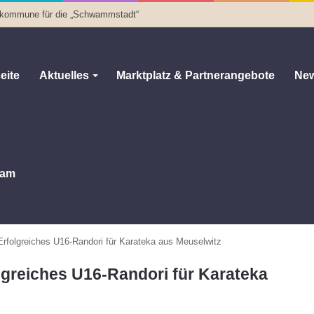
otkommune für die „Schwammstadt“
eite
Aktuelles
Marktplatz & Partnerangebote
New
am
: Erfolgreiches U16-Randori für Karateka aus Meuselwitz
olgreiches U16-Randori für Karateka