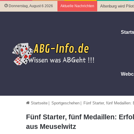
Donnerstag, August 6 2026
Aktuelle Nachrichten
Altenburg wird Pil
Starts
Webc
Startseite
|
Sportgeschehen
|
Fünf Starter, fünf Medaillen
Fünf Starter, fünf Medaillen: Erf
aus Meuselwitz