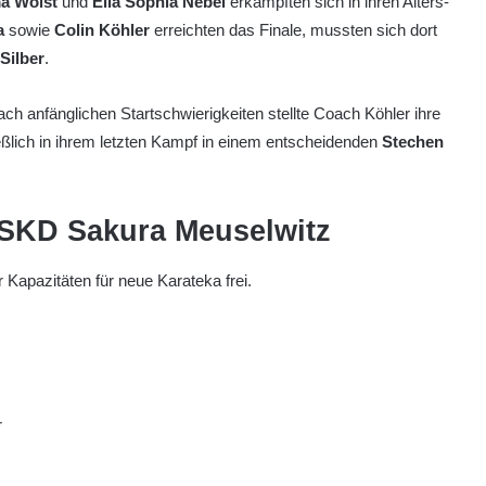
a Wolst
und
Ella Sophia Nebel
erkämpften sich in ihren Alters-
a
sowie
Colin Köhler
erreichten das Finale, mussten sich dort
Silber
.
ach anfänglichen Startschwierigkeiten stellte Coach Köhler ihre
ießlich in ihrem letzten Kampf in einem entscheidenden
Stechen
 SKD Sakura Meuselwitz
 Kapazitäten für neue Karateka frei.
r