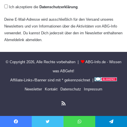
Ich akzeptiere die
Datenschutzerklärung
.
Deine E-Mail-Adresse wird ausschließlich für den Versand unseres
Newsletters und von Informationen über die Aktivitäten von ABG-Info
verwendet. Du kannst Dich jederzeit über den im Newsletter enthaltenen
Abmeldelink abmelden.
© Copyright 2026, Alle Rechte vorbehalten |
ABG-Info.de - Wissen
was ABGeht!
Affiliate-Links-/Banner sind mit * gekennzeichnet |
Newsletter
Kontakt
Datenschutz
Impressum
RSS