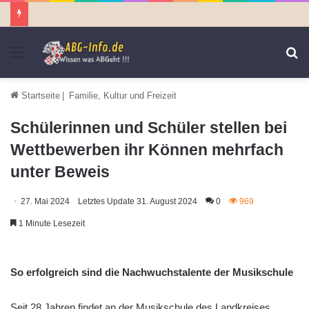
Menü
S
n
Startseite
|
Familie, Kultur und Freizeit
Schülerinnen und Schüler stellen bei
Wettbewerben ihr Können mehrfach
unter Beweis
27. Mai 2024
Letztes Update 31. August 2024
0
969
1 Minute Lesezeit
So erfolgreich sind die Nachwuchstalente der Musikschule
Seit 28 Jahren findet an der Musikschule des Landkreises