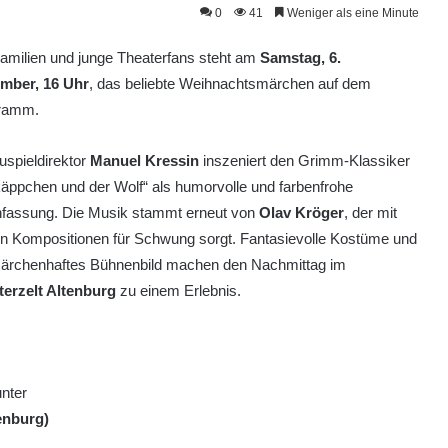
0
41
Weniger als eine Minute
amilien und junge Theaterfans steht am
Samstag, 6.
mber, 16 Uhr
, das beliebte Weihnachtsmärchen auf dem
ramm.
spieldirektor
Manuel Kressin
inszeniert den Grimm-Klassiker
äppchen und der Wolf“ als humorvolle und farbenfrohe
nfassung. Die Musik stammt erneut von
Olav Kröger
, der mit
en Kompositionen für Schwung sorgt. Fantasievolle Kostüme und
märchenhaftes Bühnenbild machen den Nachmittag im
terzelt Altenburg
zu einem Erlebnis.
unter
tenburg)