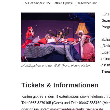
5. Dezember 2025
Letztes Update 5. Dezember 2025
Für F
Deze
Prog
Schau
„Rotk
Eige
sein
ein 
„Rotkäppchen und der Wolf“ (Foto: Ronny Ristok)
Thea
Tickets & Informationen
Karten gibt es in den Theaterkassen sowie telefonisch 
Tel.:0365 8279105 (Gera)
und
Tel.: 03447 585160 (Al
oder online unter:
www.theater-altenburg-gera.de