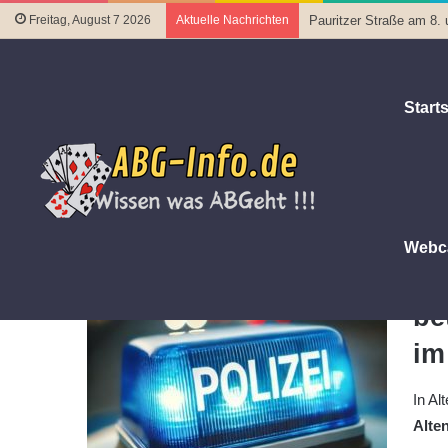
Freitag, August 7 2026
Aktuelle Nachrichten
Pauritzer Straße am 8. 
Starts
Startseite
|
Polizeiberichte
|
Anlagebetrug in Altenburg: 80
Anlagebetrug in Altenburg: 80-J
18. Juni 2026
Letztes Update 18. Juni 2026
Webc
Kr
be
im
In Al
Alte