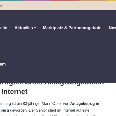
und 9. August gesperrt
eite
Aktuelles
Marktplatz & Partnerangebote
New
-Jähriger verliert hohe Geldsumme
ähriger verliert hohe Geldsumme
0
113
1 Minute Lesezeit
am
iminalpolizei warnt vor
trügerischen Anlageangeboten
 Internet
tenburg ist ein 80-jähriger Mann Opfer von
Anlagebetrug in
nburg
geworden. Der Senior stieß im Internet auf eine