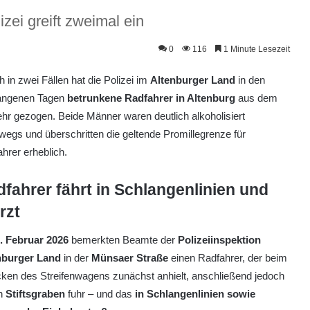
zei greift zweimal ein
0
116
1 Minute Lesezeit
h in zwei Fällen hat die Polizei im
Altenburger Land
in den
angenen Tagen
betrunkene Radfahrer in Altenburg
aus dem
hr gezogen. Beide Männer waren deutlich alkoholisiert
wegs und überschritten die geltende Promillegrenze für
hrer erheblich.
fahrer fährt in Schlangenlinien und
rzt
. Februar 2026
bemerkten Beamte der
Polizeiinspektion
nburger Land
in der
Münsaer Straße
einen Radfahrer, der beim
cken des Streifenwagens zunächst anhielt, anschließend jedoch
en
Stiftsgraben
fuhr – und das
in Schlangenlinien sowie