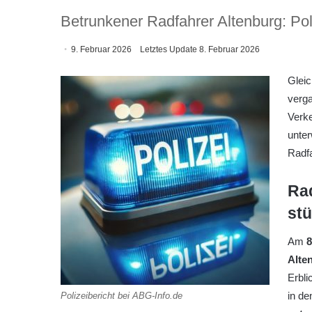
Betrunkener Radfahrer Altenburg: Poli
9. Februar 2026
Letztes Update 8. Februar 2026
Gleic
verg
Verke
unter
Radfa
Rad
stü
Am
8
Alte
Erbli
in d
Polizeibericht bei ABG-Info.de