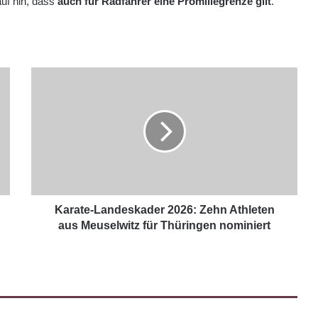
uf hin, dass
auch für Radfahrer eine Promillegrenze gilt
.
Karate-Landeskader 2026: Zehn Athleten
aus Meuselwitz für Thüringen nominiert