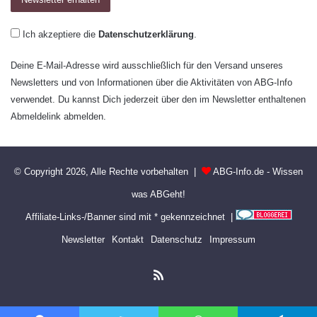
Ich akzeptiere die
Datenschutzerklärung
.
Deine E-Mail-Adresse wird ausschließlich für den Versand unseres
Newsletters und von Informationen über die Aktivitäten von ABG-Info
verwendet. Du kannst Dich jederzeit über den im Newsletter enthaltenen
Abmeldelink abmelden.
© Copyright 2026, Alle Rechte vorbehalten |
ABG-Info.de - Wissen
was ABGeht!
Affiliate-Links-/Banner sind mit * gekennzeichnet |
Newsletter
Kontakt
Datenschutz
Impressum
RSS