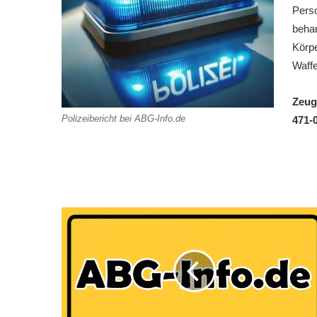
Perso
behan
Körp
Waffe
Zeug
Polizeibericht bei ABG-Info.de
471-