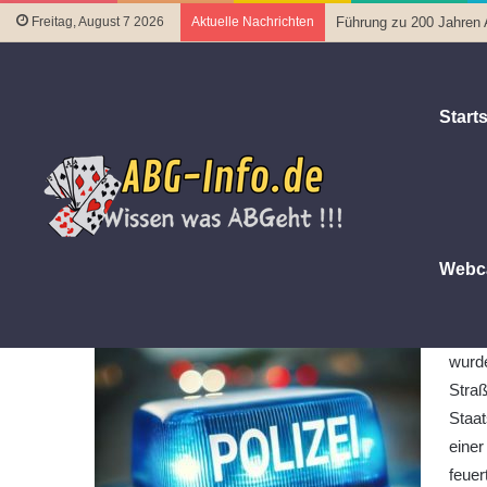
Freitag, August 7 2026
Aktuelle Nachrichten
Führung zu 200 Jahren
Starts
Startseite
|
Polizeiberichte
|
Schüsse aus Schreckschusswaff
Schüsse aus Schreckschusswaffe 
Verletzte
Webc
10. März 2025
Letztes Update 10. März 2025
Alte
wurde
Straß
Staa
einer
feuer