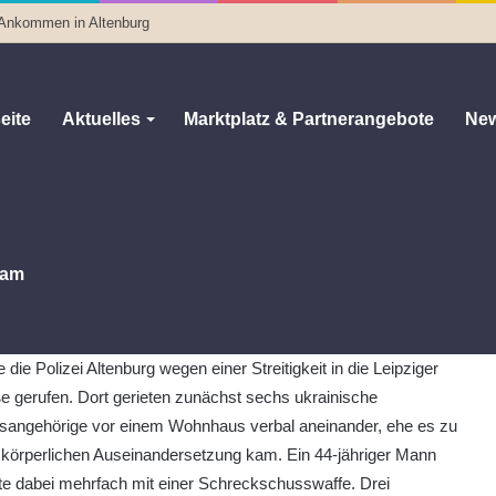
 Ankommen in Altenburg
eite
Aktuelles
Marktplatz & Partnerangebote
New
e nach Streit in Altenburg – drei Verletzte
nach Streit in Altenburg – drei
am
0
82
Weniger als eine Minute
nburg:
Am Samstagnachmittag (08.03.2025), gegen 14:15 Uhr,
 die Polizei Altenburg wegen einer Streitigkeit in die Leipziger
e gerufen. Dort gerieten zunächst sechs ukrainische
tsangehörige vor einem Wohnhaus verbal aneinander, ehe es zu
 körperlichen Auseinandersetzung kam. Ein 44-jähriger Mann
te dabei mehrfach mit einer Schreckschusswaffe. Drei