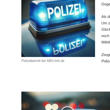
Gege
Als d
Um zu
Glück
noch 
Mithi
Zeuge
Polizeibericht bei ABG-Info.de
Poliz