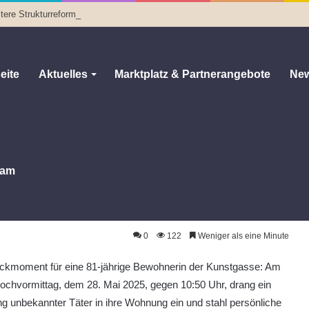
tere Strukturreformen
eite
Aktuelles
Marktplatz & Partnerangebote
New
am
tgasse: Seniorin überrascht Dieb
asse: Seniorin überrascht Dieb
0
122
Weniger als eine Minute
ckmoment für eine 81-jährige Bewohnerin der Kunstgasse: Am
ochvormittag, dem 28. Mai 2025, gegen 10:50 Uhr, drang ein
ng unbekannter Täter in ihre Wohnung ein und stahl persönliche